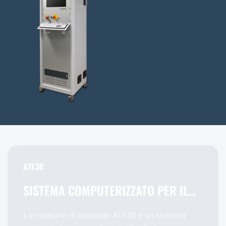
ATE30
SISTEMA COMPUTERIZZATO PER IL…
La stazione di collaudo ATE30 è un sistema