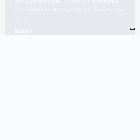
computerizzato per il controllo di sicurezza e
qualità dei trasformatori elettrici. Esegue i test
elettr…
Scopri