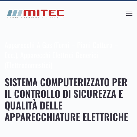
Skip
to
main
content
Apparecchi A Gas (forni – Piani Cottura –
Ecc.)
,
Apparecchi Elettrici Generici
(elettrodomestici)
SISTEMA COMPUTERIZZATO PER
IL CONTROLLO DI SICUREZZA E
QUALITÀ DELLE
APPARECCHIATURE ELETTRICHE