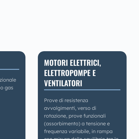
MOTORI ELETTRICI,
ELETTROPOMPE E
nzionale
VENTILATORI
 o gas
Prove di resistenza
avvolgimenti, verso di
rotazione, prove funzionali
(assorbimento) a tensione e
frequenza variabile, in rampa