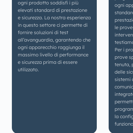
ogni prodotto soddisfi i più
ogni app
elevati standard di prestazione
standard
e sicurezza. La nostra esperienza
prestazi
in questo settore ci permette di
le prove
fornire soluzioni di test
interven
all’avanguardia, garantendo che
testiamo
ogni apparecchio raggiunga il
Per i pr
massimo livello di performance
prove sp
e sicurezza prima di essere
tenuta, 
utilizzato.
delle sic
sistemi
comunica
integra
permett
program
la confi
funzional