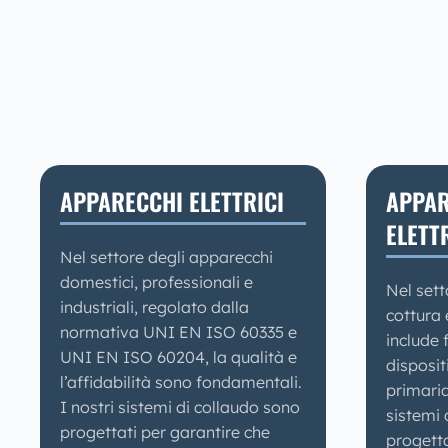
APPARECCHI ELETTRICI
APPAR
ELETT
Nel settore degli apparecchi
domestici, professionali e
Nel sett
industriali, regolato dalla
cottura 
normativa UNI EN ISO 60335 e
include f
UNI EN ISO 60204, la qualità e
dispositi
l’affidabilità sono fondamentali.
primaria
I nostri sistemi di collaudo sono
sistemi 
progettati per garantire che
progetta