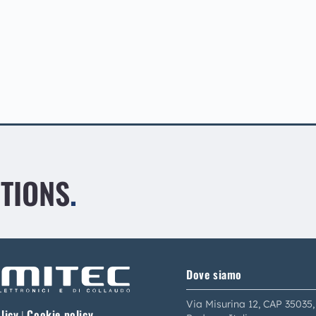
UTIONS
.
Dove siamo
Via Misurina 12, CAP 35035,
licy
Cookie policy
|