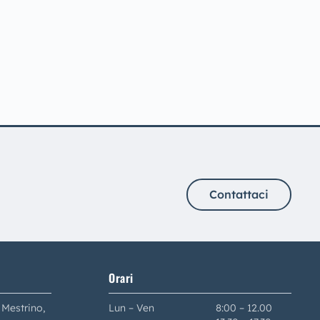
Contattaci
Orari
 Mestrino,
Lun – Ven
8:00 – 12.00